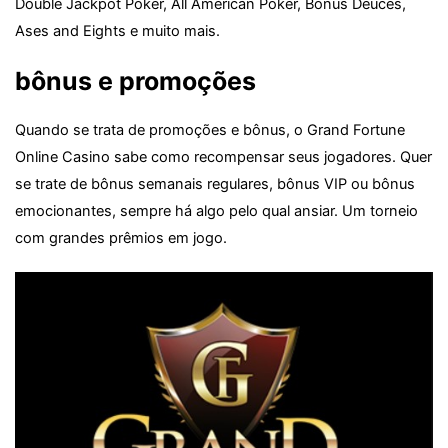
Double Jackpot Poker, All American Poker, Bonus Deuces,
Ases and Eights e muito mais.
bônus e promoções
Quando se trata de promoções e bônus, o Grand Fortune
Online Casino sabe como recompensar seus jogadores. Quer
se trate de bônus semanais regulares, bônus VIP ou bônus
emocionantes, sempre há algo pelo qual ansiar. Um torneio
com grandes prêmios em jogo.