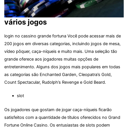
vários jogos
login no cassino grande fortuna
Você pode acessar mais de
200 jogos em diversas categorias, incluindo jogos de mesa,
vídeo pôquer, caça-níqueis e muito mais. Uma seleção tão
grande oferece aos jogadores muitas opções de
entretenimento. Alguns dos jogos mais populares em todas
as categorias são Enchanted Garden, Cleopatra’s Gold,
Count Spectacular, Rudolph’s Revenge e Gold Beard.
slot
Os jogadores que gostam de jogar caça-níqueis ficarão
satisfeitos com a quantidade de títulos oferecidos no Grand
Fortune Online Casino. Os entusiastas de slots podem