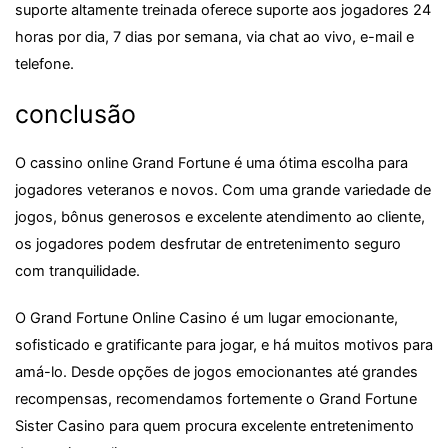
suporte altamente treinada oferece suporte aos jogadores 24
horas por dia, 7 dias por semana, via chat ao vivo, e-mail e
telefone.
conclusão
O cassino online Grand Fortune é uma ótima escolha para
jogadores veteranos e novos. Com uma grande variedade de
jogos, bônus generosos e excelente atendimento ao cliente,
os jogadores podem desfrutar de entretenimento seguro
com tranquilidade.
O Grand Fortune Online Casino é um lugar emocionante,
sofisticado e gratificante para jogar, e há muitos motivos para
amá-lo. Desde opções de jogos emocionantes até grandes
recompensas, recomendamos fortemente o Grand Fortune
Sister Casino para quem procura excelente entretenimento