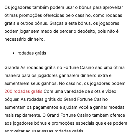
Os jogadores também podem usar o bônus para aproveitar
ótimas promoções oferecidas pelo cassino, como rodadas
grátis e outros bônus. Graças a este bônus, os jogadores
podem jogar sem medo de perder o depósito, pois não é
necessário dinheiro.
rodadas grátis
Grande As rodadas grátis no Fortune Casino são uma ótima
maneira para os jogadores ganharem dinheiro extra e
aumentarem seus ganhos. No cassino, os jogadores podem
200 rodadas grátis
Com uma variedade de slots e vídeo
pôquer. As rodadas grátis do Grand Fortune Casino
aumentam os pagamentos e ajudam você a ganhar moedas
mais rapidamente. O Grand Fortune Casino também oferece
aos jogadores bônus e promoções especiais que eles podem
aproveitar ao usar essas rodadas grátis.