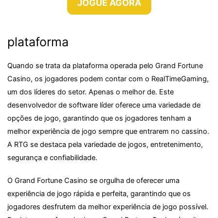
JOGUE AGORA
plataforma
Quando se trata da plataforma operada pelo Grand Fortune
Casino, os jogadores podem contar com o RealTimeGaming,
um dos líderes do setor. Apenas o melhor de. Este
desenvolvedor de software líder oferece uma variedade de
opções de jogo, garantindo que os jogadores tenham a
melhor experiência de jogo sempre que entrarem no cassino.
A RTG se destaca pela variedade de jogos, entretenimento,
segurança e confiabilidade.
O Grand Fortune Casino se orgulha de oferecer uma
experiência de jogo rápida e perfeita, garantindo que os
jogadores desfrutem da melhor experiência de jogo possível.