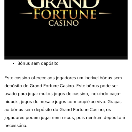
Bônus sem depósito
Este cassino oferece aos jogadores um incrível bônus sem
depósito do Grand Fortune Casino. Este bônus pode ser
usado para jogar muitos jogos de cassino, incluindo caça-
níqueis, jogos de mesa e jogos com crupiê ao vivo. Graças
ao bônus sem depósito do Grand Fortune Casino, os
jogadores podem jogar sem riscos, pois nenhum depósito é
necessário.