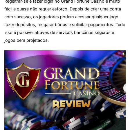
Registrar-se e fazer login no Grand Fortune Casino é muito
fácil e quase não requer esforço. Depois de criar uma conta
com sucesso, os jogadores podem acessar qualquer jogo,
fazer depósitos, resgatar bônus e solicitar pagamentos. Tudo
isso é possível através de serviços bancários seguros e
jogos bem projetados.