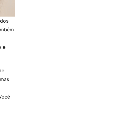
odos
também
o e
de
emas
 Você