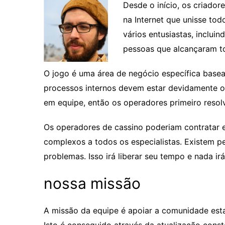
Desde o início, os criador
na Internet que unisse tod
vários entusiastas, inclui
pessoas que alcançaram t
O jogo é uma área de negócio específica basea
processos internos devem estar devidamente o
em equipe, então os operadores primeiro resol
Os operadores de cassino poderiam contratar e
complexos a todos os especialistas. Existem p
problemas. Isso irá liberar seu tempo e nada irá
nossa missão
A missão da equipe é apoiar a comunidade esta
Isto é conseguido através da atualização const