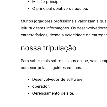
Missão principal.
O principal objetivo da equipe.
Muitos jogadores profissionais valorizam a qu
leitura destas informações. Os desenvolvedore
características, desde a velocidade de carrega
nossa tripulação
Para saber mais sobre casinos online, vale sem
começar pelas seguintes equipas.
Desenvolvedor de software.
operador.
Gerenciamento de site.