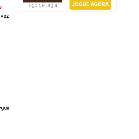
JOGUE AGORA
jogo de orgia
e
 vez
eguir