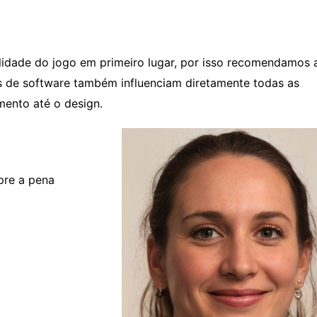
alidade do jogo em primeiro lugar, por isso recomendamos 
s de software também influenciam diretamente todas as
mento até o design.
pre a pena