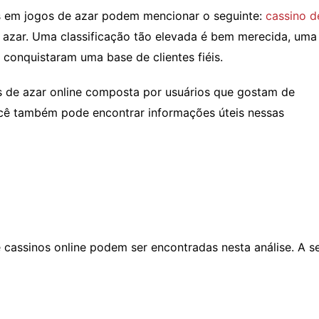
tas em jogos de azar podem mencionar o seguinte:
cassino d
 azar. Uma classificação tão elevada é bem merecida, uma
 conquistaram uma base de clientes fiéis.
 de azar online composta por usuários que gostam de
ocê também pode encontrar informações úteis nessas
 cassinos online podem ser encontradas nesta análise. A s