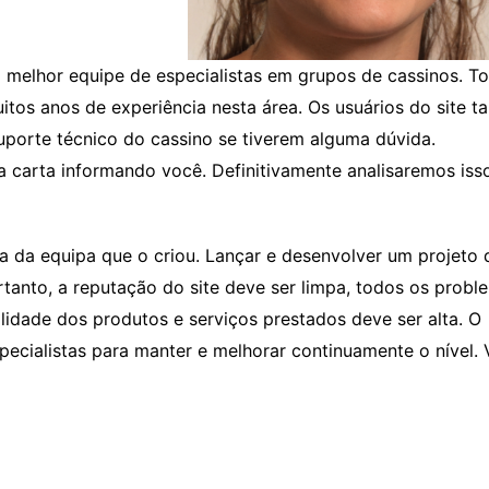
a melhor equipe de especialistas em grupos de cassinos. T
tos anos de experiência nesta área. Os usuários do site 
porte técnico do cassino se tiverem alguma dúvida.
 carta informando você. Definitivamente analisaremos iss
a da equipa que o criou. Lançar e desenvolver um projeto 
tanto, a reputação do site deve ser limpa, todos os probl
lidade dos produtos e serviços prestados deve ser alta. O
cialistas para manter e melhorar continuamente o nível.