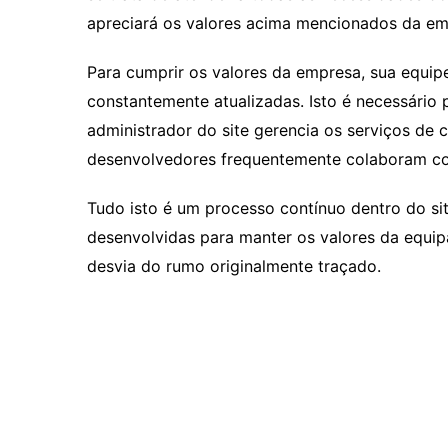
apreciará os valores acima mencionados da em
Para cumprir os valores da empresa, sua equip
constantemente atualizadas. Isto é necessário
administrador do site gerencia os serviços de c
desenvolvedores frequentemente colaboram co
Tudo isto é um processo contínuo dentro do sit
desenvolvidas para manter os valores da equipa
desvia do rumo originalmente traçado.